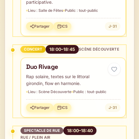
participative.
Lieu :
Salle de Fêtes
Public :
tout-public
Partager
ICS
J-31
18:00–18:45
CONCERT
SCÈNE DÉCOUVERTE
Duo Rivage
Rap solaire, textes sur le littoral
girondin, flow en harmonie.
Lieu :
Scène Découverte
Public :
tout-public
Partager
ICS
J-31
18:00–18:40
SPECTACLE DE RUE
RUE / PLEIN AIR