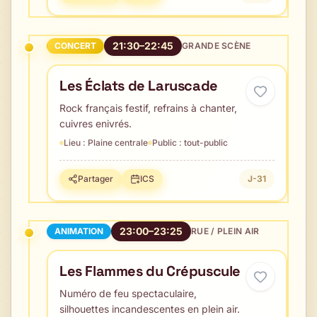
21:30–22:45
CONCERT
GRANDE SCÈNE
Les Éclats de Laruscade
Rock français festif, refrains à chanter,
cuivres enivrés.
Lieu :
Plaine centrale
Public :
tout-public
Partager
ICS
J-31
23:00–23:25
ANIMATION
RUE / PLEIN AIR
Les Flammes du Crépuscule
Numéro de feu spectaculaire,
silhouettes incandescentes en plein air.