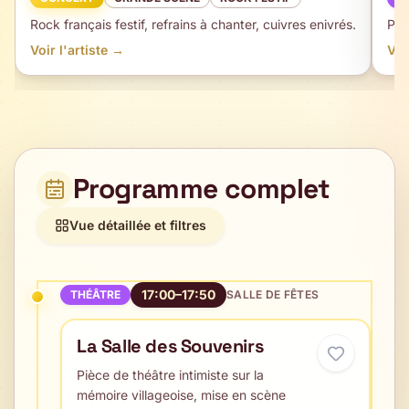
Rock français festif, refrains à chanter, cuivres enivrés.
Piè
Voir l'artiste →
Voi
Programme complet
Vue détaillée et filtres
17:00–17:50
THÉÂTRE
SALLE DE FÊTES
La Salle des Souvenirs
Pièce de théâtre intimiste sur la
mémoire villageoise, mise en scène