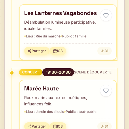
Les Lanternes Vagabondes
Déambulation lumineuse participative,
idéale familles.
Lieu :
Rue du marché
Public :
famille
Partager
ICS
J-31
19:30–20:30
CONCERT
SCÈNE DÉCOUVERTE
Marée Haute
Rock marin aux textes poétiques,
influences folk.
Lieu :
Jardin des tilleuls
Public :
tout-public
Partager
ICS
J-31