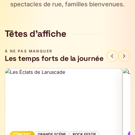
spectacles de rue, familles bienvenues.
Têtes d'affiche
À NE PAS MANQUER
Les temps forts de la journée
Les Éclats de Laruscade
La 
21:30–22:45
17:
CONCERT
GRANDE SCÈNE
ROCK FESTIF
T