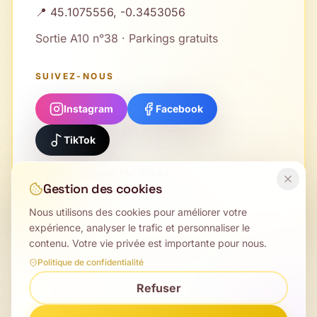
📍 45.1075556, -0.3453056
Sortie A10 n°38 · Parkings gratuits
SUIVEZ-NOUS
Instagram
Facebook
TikTok
✅ Site accessible (WCAG AA)
Gestion des cookies
Licence : PLATESV-D-2025-000355
Nous utilisons des cookies pour améliorer votre
expérience, analyser le trafic et personnaliser le
contenu. Votre vie privée est importante pour nous.
Politique de confidentialité
© 2026 MOAMO Festival
Refuser
Laruscade · Musiques actuelles & arts de rue