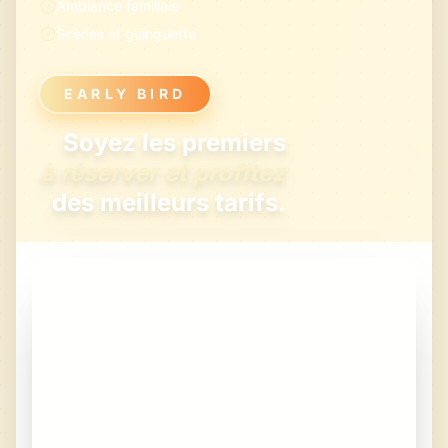
Ambiance familiale
Scènes et guinguette
EARLY BIRD
Soyez les premiers
à réserver et profitez
des meilleurs tarifs.