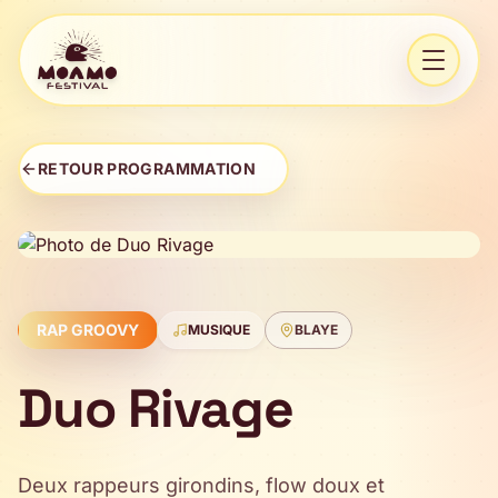
Aller au contenu
Ouvrir 
RETOUR PROGRAMMATION
RAP GROOVY
MUSIQUE
BLAYE
Duo Rivage
Deux rappeurs girondins, flow doux et