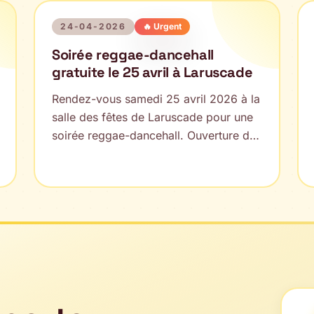
24-04-2026
🔥 Urgent
Soirée reggae-dancehall
gratuite le 25 avril à Laruscade
Rendez-vous samedi 25 avril 2026 à la
salle des fêtes de Laruscade pour une
soirée reggae-dancehall. Ouverture des
portes à 19h, restauration et buvette sur
place, concert gratuit.