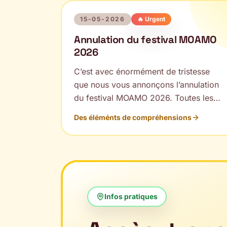
15-05-2026
🔥 Urgent
Annulation du festival MOAMO
2026
C’est avec énormément de tristesse
que nous vous annonçons l’annulation
du festival MOAMO 2026. Toutes les
personnes ayant déjà acheté leur place
Des éléménts de compréhensions
seront intégralement remboursées.
L’aventure MOAMO ne s’arrête pas là :
nos événements prévus dans l’année
continueront et le festival reviendra en
2027.
Infos pratiques