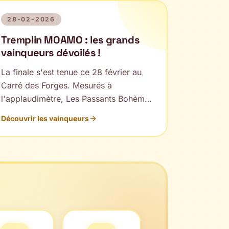
28-02-2026
Tremplin MOAMO : les grands
vainqueurs dévoilés !
La finale s'est tenue ce 28 février au
Carré des Forges. Mesurés à
l'applaudimètre, Les Passants Bohèmes
remportent la première place pour la
Découvrir les vainqueurs
Grande Scène, et Astroblême la
seconde place pour la Petite Scène.
Félicitations à eux !